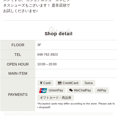
ネスシューズもございます！ 是非店頭で
お試しくださいませ♪
Shop detail
FLOOR
3F
TEL
048-762-3923
OPEN HOUR
10:00～20:00
MAIN ITEM
Cash
CreditCard
Suica
UnionPay
WeChatPay
AliPay
PAYMENTS
ギフトカード・商品券
*Accepted cards may differ according to the store. Please ask fo
r shopstaff.