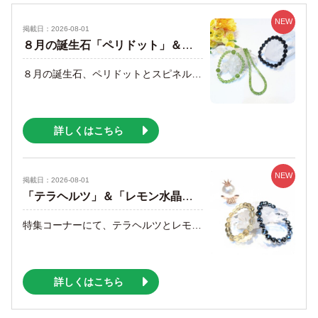
NEW
掲載日：2026-08-01
８月の誕生石「ペリドット」＆「スピネル」のご紹介
８月の誕生石、ペリドットとスピネルをご紹介します。 ペリドットは、ネガティブなイメージを取り払い進むべき道へと導き、明るさと勇気を与えてくれる石です。人間関係の改善や夫婦和合、家庭円満をサポートしてくれるといわれています。 またスピネルは、夢や目標達成のお守りに良いといわれています。自己改善や自尊心を高め悪習慣を取り払い、日々の生活を張りのあるものにしてくれるでしょう。 ８月のみの特別価格でご紹介しますので、ぜひお手に取ってご覧ください。
詳しくはこちら
NEW
掲載日：2026-08-01
「テラヘルツ」＆「レモン水晶」のご紹介
特集コーナーにて、テラヘルツとレモン水晶をご紹介中です。 テラヘルツは、美容と健康に良いとされる人工鉱石です。１秒間に１兆回振動し細胞の奥深くに作用、歪んだ細胞のリズムを修正してくれます。凝りや血液の流れを改善し、自然治癒力を高めるといわれています。 レモン水晶は、心身の疲れやダメージを癒し、肉体レベルからバランスを取り戻してくれる天然石です。疲労回復や美容美肌にも良いといわれています。 暑い毎日にお疲れ気味な方、美容や健康が気になる方にとてもオススメです。今月は特別価格でのご紹介になりますので、ぜひお見逃しなくご利用ください。
詳しくはこちら