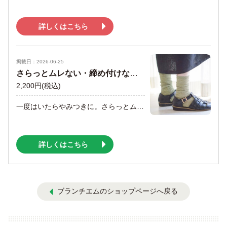
詳しくはこちら
掲載日：2026-06-25
さらっとムレない・締め付けない・すぐ乾く！ リネン天竺ソックス
2,200円
(税込)
一度はいたらやみつきに。さらっとムレない リネン天竺ソックス おしゃれな見た目に締め付け感の少ないゆったりとしたフィット感で優しく包み込むような履き心地。 リネンの持つ天然の「防臭防菌効果」で足元さっぱりでむれません。 サンダルやサボ、ブーツやスニーカーとの相性も抜群です。 カラーは8色展開 ◎ライトグリーン◎レッド◎サックス ◎グリーン◎パープル ◎ナチュラル◎グレー◎ブラック
詳しくはこちら
ブランチエムのショップページへ戻る