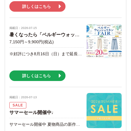
詳しくはこちら
掲載日：2026-07-15
暑くなったら「ベルギーウォッシュリネン」
7,150円～9,900円
(税込)
※好評につき8月16日（日）まで延長します！！※ 暑さが本格的になりました。 そんな今、おすすめしたいのがベルギーウォッシュリネン。 ◎とにかく軽くて涼しい ◎吸湿性がよく快適な着心地 ◎洗うほどに柔らかく肌になじむ ～ベルギーウォッシュリネンの毎年人気3アイテム～ BR6050 タンクトップ ￥7,150(税込) BR6051 クロップドパンツ ￥9,900(税込) BR6052 ワイドパンツ ￥9,900(税込) 2点以上で20％OFF お得にお買い求めいただける特別な機会をご用意しております。 是非店頭でお試しになって下さいませ。
詳しくはこちら
掲載日：2026-07-13
SALE
サマーセール開催中♩
サマーセール開催中 夏物商品の新作も一部お得になりました！ ぜひこの機会に お得にお買い物を楽しんでくださいね♪ 皆様のご来店心よりお待ちしております。