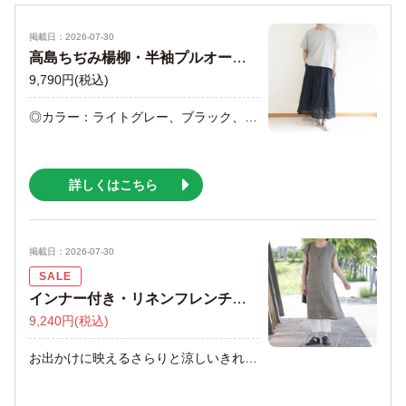
掲載日：2026-07-30
高島ちぢみ楊柳・半袖プルオーバー
9,790円
(税込)
◎カラー：ライトグレー、ブラック、チャコールグレー ベーシックなデザインながらも、ネックと袖口の切替が ちょっとしたアクセントになってくれる半袖プルオーバー。 シボとよばれる細かい凹凸により肌に張りつかず、吸汗性・速乾性に優れ、さらりと快適。 生地自体に自然な伸縮性があり、涼やかさはもちろん、着心地もばっちり。 着回し力抜群なベーシックなデザインで、デイリースタイルにぴったり。 高島ちぢみの素材感で、カジュアルすぎないきちんと感ある着こなしに仕上げてくれます。 同素材のパンツと合わせて、セットアップで楽しむのもおすすめ。同素材でタンクトップ、前あきのブラウス、パンツもご用意しております。 是非店頭でお試しになってみて下さいませ。
詳しくはこちら
掲載日：2026-07-30
SALE
インナー付き・リネンフレンチスリーブワンピース
9,240円
(税込)
お出かけに映えるさらりと涼しいきれいめリネンワンピース （インナー付き） SALE \15,400(税込)⇨40％OFF \9,240(税込) ◎カラー：ブラウン・ブラック、イエロー さらりとなめらかな肌触り、程よい光沢がナチュラルながらもきれいめな着こなしに仕上げてくれるリネンワンピース。 リネン100％×ノースリーブで暑い夏も涼やか。 後ろのネックはゴム仕様になっており、着脱もラクチン。 ワンピースと同色のインナー付きで、気になる透け感も安心です。 さらりと一枚できて夏のお出かけコーデに。薄手のカーディガンやブラウスを羽織るのもおすすめです。