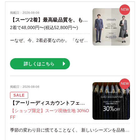
NEW
掲載日：2026-08-06
【スーツ2着】最高級品質を、もっと身近に。あなたと、大切な人へ。
2着で48,000円〜(税込52,800円〜)
ーなぜ、今、2着必要なのか。 「なぜ、オーダースーツを2着も？」 そうお考えの方もいらっしゃるかもしれません。 しかし、2着のスーツを持つことは、 あなたのワードローブを豊かにする、価値ある選択です。 【季節で着分ける】 春夏向けの軽やかな素材で仕立てるスーツと、 秋冬の温かみのある素材で仕立てるスーツ。 季節に合わせて使い分けることで、一年中快適に、 そして美しく装えます。 【シーンで着分ける】 ビジネスシーンで活躍する正統派のスーツと、 プライベートやビジネスカジュアルで楽しめる カジュアルなスーツ。 用途に合わせたスタイルで、あなたの個性を表現できます。 【消耗を分散】 着用頻度を分散させることで、一着のスーツをより長く、 美しい状態に保てます。結果として、 経済的にも合理的です。 ー選べる楽しさ、広がる着こなし。 1. さまざまな生地が選べる 無地やストライプの定番柄から、個性的なチェック柄まで、 お客様のスタイルに合わせた豊富な生地をご用意しています。 ぜひ店頭で、お気に入りの生地を見つけてください。 2. さまざまなデザインが選べる ジャケットのフロントや襟、 パンツのストレート・テーパード、 スカートの丈や裾の幅など、 細部にまでこだわることができます。 3. ボタンや裏地など、お好みのデザインに ボタンや裏地など、細部にまでこだわれるのが オーダーの醍醐味です。 あなただけの特別な一着をつくり上げる喜びを、 ぜひご体験ください。 +-+-+-+-+-+-+-+-+-+-+-+-+-+-+-+-+-+-+-+ PAIR PRICE +-+-+-+-+-+-+-+-+-+-+-+-+-+-+-+-+-+-+-+ オーダースーツ1着¥38,000〜(¥41,800tax in〜)が、 2着で¥48,000〜(¥52,800tax in〜) ※PAIR PRICE(海外縫製生地)は 納期短縮サービス(有料)の対象外となります。 ※PAIR PRICEは、スーツ+スーツ/スーツ+コート/ コート+コートで2着を自由に組み合わせ可能です。 ※ベスト(スリーピース)や有料オプション (ダブルブレスト等)は別途料金を頂戴いたします。 ※生地：指定の生地からお選びいただけます。 ※他のクーポン、キャンペーン、割引きとの併用はできません (併用可と記載があるものは除く)。 ※企業・団体のご優待割引、 自社発行のご優待券および株主ご優待割引は、 生地価格が1着￥59,000(￥64,900tax in)以上を 2着組み合わせた場合に併用いただけます。 ーオーダースーツを、あなたの日常に。 これまでオーダースーツに縁がなかった方も、 熟知してる方も。 この機会に、その着心地と価値をぜひご体験ください。 スタッフ一同、みなさまのご来店を心よりお待ちしております。
詳しくはこちら
NEW
掲載日：2026-08-06
SALE
【アーリーディスカウントフェア】次のシーズンに先駆けて対象現物生地が30%OFF
【ショップ限定】スーツ現物生地 30%O
FF
季節の変わり目に慌てることなく、 新しいシーズンを品格高く迎えるために。 DIFFERENCEでは、一足早く次の季節の準備をお得に始められる “EARLY DISCOUNT FAIR” を開催いたします。 本フェアでは、最旬の秋冬生地を「早期割引」として 【３０％ＯＦＦ】の特別価格にてご用意いたしました。 カタログや小さな見本だけでは分からない 現物生地の色柄や素材感を、 ショップの鏡の前で実際にお身体に合わせながら、 確かな納得感とともにお気に入りの一着をお選びいただけます。 +-+-+-+-+-+ SPECIAL OFFER +-+-+-+-+-+ 【早期割引】EARLY DISCOUNT FAIR +-+-+-+-+-+-+-+-+-+-+-+-+-+-+-+-+-+-+-+ ■開催期間:2026/8/28(金)まで ■特典: ショップの指定スーツ生地 【３０％ＯＦＦ】 ※納期短縮サービス(有料)は対象外となります。 ※有料オプションは別途料金を頂戴いたします。 ※スリーピース、スペアパンツは対象外です。 ※企業・団体のご優待割引および株主ご優待割引との 併用はできません。 “EARLY DISCOUNT FAIR” の特徴 01. 新作生地を先駆けてお得にオーダー 次のシーズンに向けて、上質な秋冬生地をいち早く、 早期割引ならではの特別な価格でお仕立ていただけます。 余裕を持って準備をしておくことで、 新しい季節の始まりをスマートに洗練された装いで 迎えられます。 02. 現物生地をお身体に合わせる安心感 各ショップにご用意している現物の生地を大きく広げ、 フィッティングルームで実際にお身体に合わせて いただくことが可能です。 鏡の前で生地を直接合わせることで、 着用時の雰囲気が掴みやすくなり、 仕上がりのイメージを具体的に膨らませていただけます。 ご予約いただくことで、お客様のご来店に合わせて 生地選びやコーディネート、デザインについて じっくりとご相談いただけます。 スタッフ一同、皆様のご来店を心よりお待ちしております。