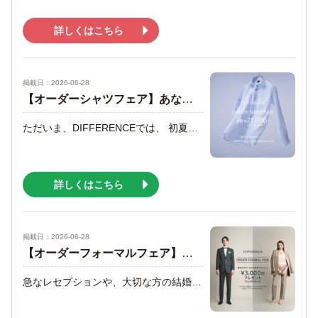
詳しくはこちら
掲載日：2026-06-28
【オーダーシャツフェア】あなたに一番似合うシャツをオーダーで
ただいま、DIFFERENCEでは、 初夏の訪れとともに装いも軽やかに、 涼しく快適なオーダーシャツのまとめ買いが大変お得な “ORDER SHIRT FAIR”を開催しています。 クールビズでのノータイシーンでも格好良く決まる ジャストフィットのサイズ感、美しい襟型や、 お手入れが簡単な形態安定素材生地など、 夏を快適に過ごすためのバリエーションを 豊富に取り揃えました。 また、新たにプルオーバーオプションもご用意 普段着としてトレンドのオーバーシャツや、 ポロシャツなどもオーダー頂けます。 +-+-+-+-+-+ SPECIAL OFFER +-+-+-+-+-+ 【期間限定】ORDER SHIRT FAIR +-+-+-+-+-+-+-+-+-+-+-+-+-+-+-+-+-+-+-+ ■開催期間：2026/9/25(金) ■特典： ・オーダーシャツ 3枚 ¥8,000(¥8,800tax in)×3枚＝¥24,000(¥26,400tax in) が3枚で¥21,000(¥23,100 tax in) ・オーダーシャツ 5枚 ¥8,000(¥8,800tax in)×5枚＝¥40,000(¥44,000tax in) が5枚で¥34,000(¥37,400tax in) ■対象生地：￥8,000(￥8,800tax in)以上のシャツ生地 ※¥8,000(¥8,800tax in)を超える生地をお選びいただいた場合は、 差額を頂戴いたします。 ■備考 ※有料オプションは別途料金を頂戴いたします。 ※他の割引特典、サービスとの併用はできません (併用可と記載があるものは除く)。 ※企業・団体のご優待券および株主ご優待券との併用はできません。 ※掲載写真の生地は、在庫切れによりご注文いただけない場合がございます。 ◾️自分の身体にジャスト！ フィットスマートな見た目を実現！ 毎日着用するシャツは直接身体に触れるもの。 自分のサイズにぴったり合った着心地の良いものを選びたい。 ジャストフィットしたスタイリッシュな見た目のシャツを ローテーションして着まわしていくことも大切です。 首回りや袖丈・着丈、胴回り、 さらにはカフス回りなど、 身体の隅々まで採寸して調整が可能なのが オーダーシャツのメリット。 自分の身体にジャストフィットして、 綺麗なシルエットになり、 ジャケットを脱いだときにも 好印象な見た目になります。 ◾️ 高級コットンや機能性素材など 色柄も豊富にラインナップ！ エジプト超長綿を使用したコットン100%、 抜群のストレッチ性やドライタッチな吸水速乾などの 機能性生地を豊富に取り揃えています。 ◾️衿型やカフス、ポケットなど 多彩なオプションをご用意！ オーダーならではの楽しみが、 さまざまなディテール選び。 シャツの見栄えや着心地を左右する衿型は、 ビジネス向けからカジュアルまで 豊富にご用意しています。 また、カフスやフロントデザイン、 ポケットの仕様などもお好みに合わせて お選びいただけます。 ◾️レディースも豊富。 自分サイズで、シャツ姿をより美しく！ 自分のサイズにきちんと合ったシャツは 綺麗な見た目で、好印象を与えます。 DIFFERENCEはレディース向けのシャツ生地も充実。 美しく上品な光沢感のあるコットン100%や 豊かな色彩の生地など豊富に取り揃えています。 皆さまのこだわりや想いを形にする お手伝いができることを、 スタッフ一同、心より愉しみにしております。 どうぞお気軽に、ご来店下さいませ。
詳しくはこちら
掲載日：2026-06-28
【オーダーフォーマルフェア】特別な日を、最高のあなたで迎えるために
急なレセプションや、大切な方の結婚式、格式ある式典など、 大人のビジネスパーソンには「ここぞ」という瞬間に ふさわしい装いが必要になります。 DIFFERENCEでは、王道のブラックスーツから、 華やかなパーティーシーンを彩るタキシード、 洗練されたレディースのオケージョンスタイルまで、 幅広く対応する “ORDER FORMAL FAIR” を開催しております。 贅沢な深みのある黒、美しい光沢を持つ本場ヨーロッパなどの上質なフォーマル生地を豊富に取り揃え、 特別な日にふさわしい品格ある一着をお届けします。 +-+-+-+-+-+ SPECIAL OFFER +-+-+-+-+-+ 【期間限定】ORDER FORMAL FAIR +-+-+-+-+-+-+-+-+-+-+-+-+-+-+-+-+-+-+-+ ■開催期間：2026/8/28(金) ■特典：オーダーフォーマル・オーダースーツ (大切な記念日や式典などでご着用予定のスーツ)をお仕立てで 裏地やボタンなどの有料オプション ¥3,000(¥3,300tax in)分プレゼント ■対象アイテム オーダーフォーマル・オーダースーツ (大切な記念日や式典などでご着用予定のスーツ) ※他のクーポン、キャンペーン、割引きとの併用が可能です。 ※企業・団体のご優待券および株主ご優待券との併用が可能です。 ご予約いただくことで、 お客様のご来店に合わせて生地選びやコーディネート、 デザインについてじっくりとご相談いただけます。 皆様のご来店をスタッフ一同、心よりお待ちしております。