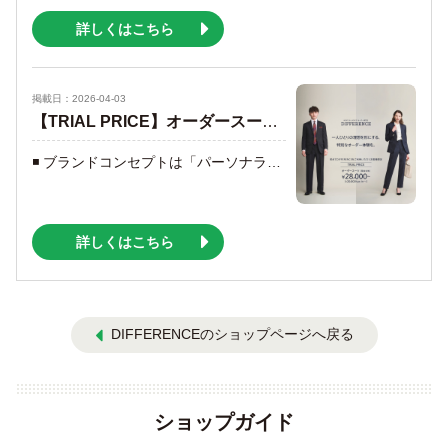
詳しくはこちら
掲載日：2026-04-03
【TRIAL PRICE】オーダースーツを、 あなたの日常に。
◾️ ブランドコンセプトは「パーソナライズ」 「オーダースーツって、なんだかハードルが高そう」 「初めてだと、何を選んだらいいか分からない」 もしあなたがそう感じているなら、ご安心ください。 DIFFERENCEのコンセプトは「パーソナライズ」 あなたの個性やライフスタイルに寄り添い、 既製服では叶えられない、 「あなただけの特別な一着」をつくり上げます。 TRIAL PRICEは、その素晴らしい体験への最初の一歩。 その一歩が、将来のビジネスシーンやライフスタイルに、 確かな自信と品格を与えてくれます。 ◾️ 最高の品質を、特別な価格で。 DIFFERENCEで初めてオーダースーツを 仕立てる方のために、特別な価格をご用意いたしました。 この価格でありながら、品質に一切の妥協はございません。 【TRIAL PRICE】 初めてDIFFERENCEをご利用いただくお客様限定 オーダースーツ1着¥38,000〜(¥41,800tax in〜)が、 ¥28,000〜(¥30,800tax in〜) オーダースーツの醍醐味は、あなた自身がクリエイターになること。 ■ボタンや裏地、ポケットの形まで、 細部を自分好みにカスタマイズできます。 ■テイラーと一緒に、生地やデザインを選び、 世界に一着だけのスーツをつくり上げる楽しさ。 そのプロセスこそが、特別な思い出となり、 あなただけの個性をスーツに反映させる喜びを与えてくれます。 ◾️ 1年間の無料補正サービス DIFFERENCEのオーダースーツは、 ご注文時より1年間、体型変化によるウエストやヒップなど の補正を、可能な範囲内で無料で調整いたします。 長く着ていただくほどに、 あなたの身体に馴染むオーダースーツ。 購入後も続く安心のサポートで、 あなたのかけがえのない一着を大切にお守りします。 ーその一歩が、あなたの日常を変える。 この一着は、あなたのビジネスやライフスタイルに寄り添い、 確かな自信を与えてくれる、かけがえのないパートナー となるでしょう。 この機会に、その着心地と価値、 そしてつくる楽しさをぜひご体験ください。 スタッフ一同、みなさまのご来店を 心よりお待ちしております。 【TRIAL PRICE】 ◾️開催期間：常時開催 ◾️特典 初めてDIFFERENCEをご利用いただくお客様限定 オーダースーツ1着¥38,000〜(¥41,800tax in〜)が、 ¥28,000〜(¥30,800tax in〜) ※生地：指定の生地からお選びいただけます。 ※TRIAL PRICE (海外縫製生地)は 納期短縮サービスは対象外です。 ※ベスト(スリーピース)や有料オプション (ダブルブレスト等)は別途料金を頂戴いたします。 ※クーポン、キャンペーン、割引きとの併用はできません (併用可と記載があるものは除く)。 ※企業・団体のご優待割引、自社発行のご優待券および株主ご優待割引は、生地価格が1着¥59,000(¥64,900tax in)以上の場合に併用いただけます。
詳しくはこちら
DIFFERENCEのショップページへ戻る
ショップガイド