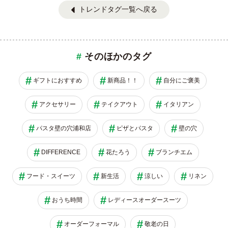
トレンドタグ一覧へ戻る
そのほかのタグ
ギフトにおすすめ
新商品！！
自分にご褒美
アクセサリー
テイクアウト
イタリアン
パスタ壁の穴浦和店
ピザとパスタ
壁の穴
DIFFERENCE
花たろう
ブランチエム
フード・スイーツ
新生活
涼しい
リネン
おうち時間
レディースオーダースーツ
オーダーフォーマル
敬老の日