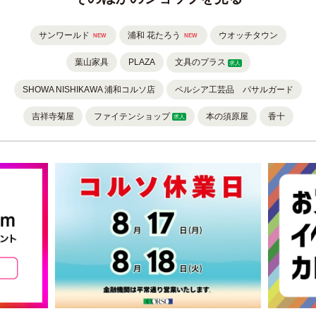
サンワールド
浦和 花たろう
ウオッチタウン
NEW
NEW
葉山家具
PLAZA
文具のプラス
求人
SHOWA NISHIKAWA 浦和コルソ店
ペルシア工芸品 パサルガード
吉祥寺菊屋
ファイテンショップ
本の須原屋
香十
求人