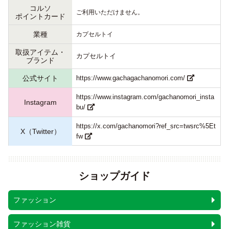
コルソ
ご利用いただけません。
ポイントカード
業種
カプセルトイ
取扱アイテム・
カプセルトイ
ブランド
公式サイト
https://www.gachagachanomori.com/
https://www.instagram.com/gachanomori_insta
Instagram
bu/
https://x.com/gachanomori?ref_src=twsrc%5Et
X（Twitter）
fw
ショップガイド
ファッション
ファッション雑貨