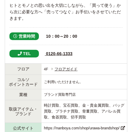
ヒトとモノとの思い出を大切にしながら、「買って使う」か
ら次に必要な方へ「売ってつなぐ」お手伝いをさせていただ
きます。
営業時間
 10：00～20：00
TEL
 0120-66-1333
フロア
フロアガイド
4F
コルソ
ご利用いただけません。
ポイントカード
業種
ブランド買取専門店
時計買取、宝石買取、金・貴金属買取、バッグ
取扱アイテム・
買取、プラチナ買取、骨董買取、アバレル買
ブランド
取、食器買取、切手買取
公式サイト
https://nanboya.com/shop/urawa-brandshop/