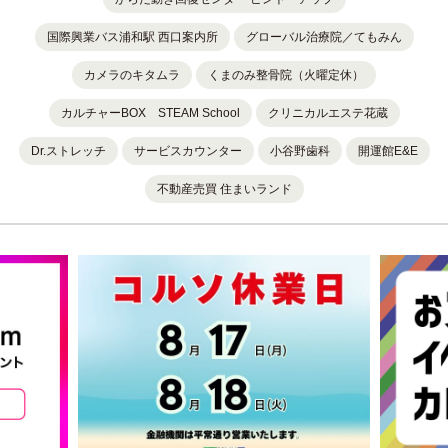
国際興業バス浦和駅 西口案内所
グローバル治療院／てもみん
カメラのキタムラ
くまのみ整骨院（火曜定休）
カルチャーBOX STEAM School
クリニカルエステ花蔵
Dr.ストレッチ
サービスカウンター
小谷野歯科
開運館E&E
不動産売買 住まいランド