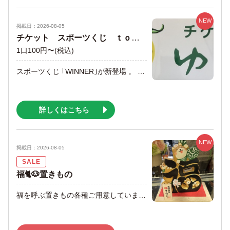
NEW
掲載日：2026-08-05
チケット スポーツくじ ｔｏｔｏ BIG WINNER 好評発売中
1口100円〜
(税込)
スポーツくじ ｢WINNER｣が新登場 。 買い方は簡単❗️一口100円から販売中。 あなたも億万長者ねらいませんか。 BICは当店から2等が出ました！！
詳しくはこちら
NEW
掲載日：2026-08-05
SALE
福🐈🐶置きもの
福を呼ぶ置きもの各種ご用意していますのでぜひご来店下さい。 お部屋や玄関に一ついかがですか。 また、当店のオルゴールは見た目も綺麗で、音色もさまざま💝 モザイクランプもあります。 癒しのひとときや、大切な方へのプレゼントにどうぞ🎂