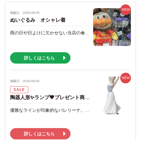
NEW
掲載日：2026-08-05
ぬいぐるみ オシャレ着
雨の日や日よけに欠かせない当店の傘はオシャレでリーズナブルです。また、レインコートも多種類取り揃えています☔️ 他には、写真たて、ペットボトルや眼鏡ケース、チャーム、ポーチ、バック、財布、帽子、ハンカチ、タオル、コンパクトミラー、エプロン、オシャレ着など、色々取り揃えています😊 洋服は、トップスやボトムスなど色々なデザイン、サイズをご用意しています。 新商品は毎週入荷中✨️ 日常使いやプレゼントなどに、ぜひ当店をご利用ください🎁 スタッフ一同、ご来店お待ちしております🍀
詳しくはこちら
NEW
掲載日：2026-08-05
SALE
陶器人形✨ランプ🧡プレゼント商品多数そろってます
優雅なラインが印象的なバレリーナ。 他にも、こぶりのキュートなものなど、豊富に取り揃えています⭐️ ぜひ、お越しください🌷
詳しくはこちら